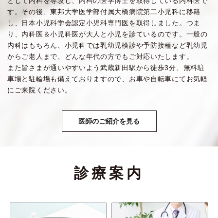
として内科を専攻し、内科の医学博士を取得している内科医で
来も施行していません。
す。その後、東邦大学医学部付属大橋病院第二小児科に移籍
し、日本小児科学会認定小児科専門医を取得しました。つま
発熱の患者さんは、当院診察時間に電話をかけて頂き、症
状を説明して下さい。
り、内科医＆小児科医が大人と小児を診ているのです。一般の
電話で症状をお聞きし、当院で診察可能であれば、原則と
内科はもちろん、小児科では乳幼児検診や予防接種など乳幼児
して、
からご老人まで、どんな年代の方でもご対応いたします。
また皆さまが通いやすいよう武蔵新田駅から徒歩3分、無料駐
午前中は午前診察終了後12時30分に来院して頂き診察をし
車場と駐輪場も備えておりますので、お車や自転車にてお気軽
ます。
にご来院ください。
午後は午後診察終了後18時30分に来院して頂き診察をしま
す。
なお、症状によっては、直接、発熱患者さんを診ている病
医師のご紹介を見る
院や、保健所に連絡して頂く場合があります。
当院電話番号
03-3759-6169
診療案内