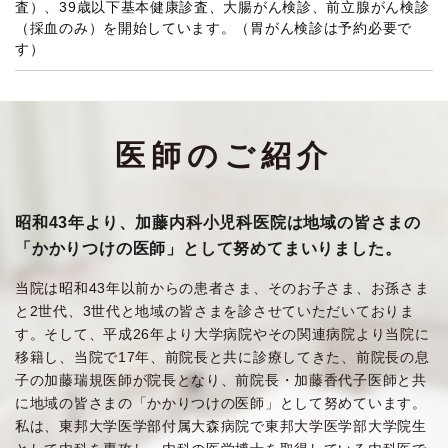
査）、39歳以下基本健康診査、大腸がん検診、前立腺がん検診
コロナワクチン追加接種（3回目）
2022/01/11
（採血のみ）を開始しています。（胃がん検診は予約必要で
接種券が届いた高齢者から、予約して接種する予定です。
す）
必ず、診療日の診療時間に、来院されるか、お電話で予約
して下さい。
当初は、当院に掛り付けの患者様から優先的に接種させて
頂きます。
医師のご紹介
1月11日から予約開始します。
診療時間変更のお知らせ
2021/07/19
8月より日曜日の診療は諸事情で中止します。月曜日から
昭和43年より、加藤内科小児科医院は地域の皆さまの
土曜日までが診察日となります。
「かかりつけの医師」として努めてまいりました。
コロナウイルスワクチン接種について
2021/06/03
当院は昭和43年以前からの患者さま、そのお子さま、お孫さま
6月8日（火）よりコロナウイルスワクチン接種を開始いた
と2世代、3世代と地域の皆さまを診させていただいておりま
します。
す。そして、平成26年より大学病院やその関連病院より当院に
当院に掛り付けの高齢者から開始いたしますので、
移籍し、当院で17年、前院長と共に診療してきた、前院長の息
ご迷惑がかかるかもしれませんが申し訳ありません。
子の加藤瑞規医師が院長となり、前院長・加藤香代子医師と共
に地域の皆さまの「かかりつけの医師」として努めています。
当院の診療体制について
2021/02/04
私は、東邦大学医学部付属大森病院で東邦大学医学部大学院生
当医院ではPCR検査は施行していません。発熱外