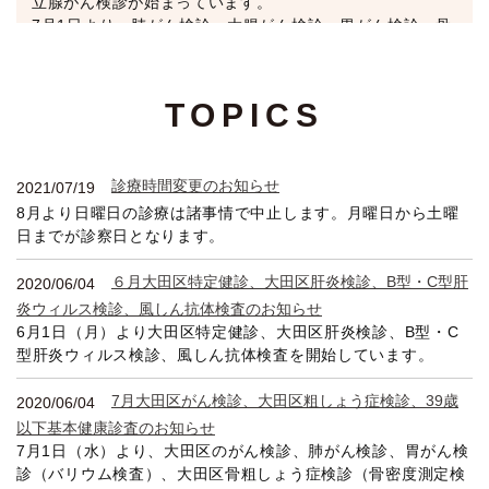
立腺がん検診が始まっています。
7月1日より、肺がん検診、大腸がん検診、胃がん検診、骨
粗鬆症検診が始まります。
秋季コロナワクチン接種の予約は、9月12（火）より開始
TOPICS
します。
また、秋季コロナワクチン接種は9月20日（水）より始ま
ります。
診療時間変更のお知らせ
2021/07/19
8月より日曜日の診療は諸事情で中止します。月曜日から土曜
コロナワクチン接種4回目の予約について
2022/05/26
日までが診察日となります。
5月25日水曜日よりコロナワクチン接種4回目の予約を開始
しています。診察時間内に電話か来院してください。
６月大田区特定健診、大田区肝炎検診、B型・C型肝
2020/06/04
3回目接種から5か月以上経った、60歳以上、59歳未満18
炎ウィルス検診、風しん抗体検査のお知らせ
歳以上で基礎疾患のある方（役所に申請して接種券をもら
6月1日（月）より大田区特定健診、大田区肝炎検診、B型・C
う）たちが対象です。
型肝炎ウィルス検診、風しん抗体検査を開始しています。
コロナウイルスワクチン接種について
2022/04/15
7月大田区がん検診、大田区粗しょう症検診、39歳
2020/06/04
4月19日（火）よりコロナワクチン接種再開しますが、フ
以下基本健康診査のお知らせ
ァイザー、モデルナとも空きが多数あります。
7月1日（水）より、大田区のがん検診、肺がん検診、胃がん検
予約は診療時間内に電話するか来院してください。
診（バリウム検査）、大田区骨粗しょう症検診（骨密度測定検