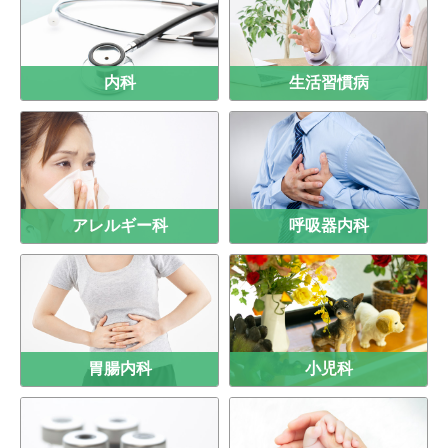
内科
生活習慣病
アレルギー科
呼吸器内科
胃腸内科
小児科