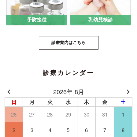
予防接種
乳幼児検診
診療案内はこちら
診療カレンダー
2026年 8月
日
月
火
水
木
金
土
26
27
28
29
30
31
1
2
3
4
5
6
7
8